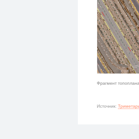
Фрагмент топоплан
Источник:
Триметари