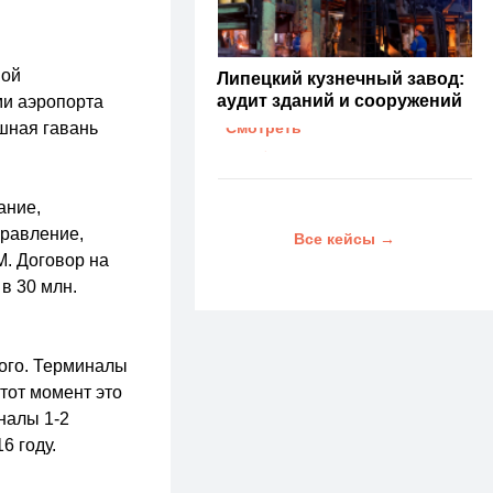
ной
Липецкий кузнечный завод:
аудит зданий и сооружений
ми аэропорта
ушная гавань
Смотреть
→
ание,
правление,
Все кейсы →
. Договор на
в 30 млн.
кого. Терминалы
 тот момент это
налы 1-2
6 году.