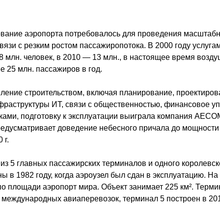
ование аэропорта потребовалось для проведения масштаб
вязи с резким ростом пассажиропотока. В 2000 году услуга
8 млн. человек, в 2010 — 13 млн., в настоящее время возд
е 25 млн. пассажиров в год.
вление строительством, включая планирование, проектиров
раструктуры ИТ, связи с общественностью, финансовое у
ками, подготовку к эксплуатации выиграла компания AECOM
редусматривает доведение небесного причала до мощности 
 г.
 из 5 главных пассажирских терминалов и одного королевс
ы в 1982 году, когда аэроузел был сдан в эксплуатацию. На
о площади аэропорт мира. Объект занимает 225 км². Терми
 международных авиаперевозок, терминал 5 построен в 201