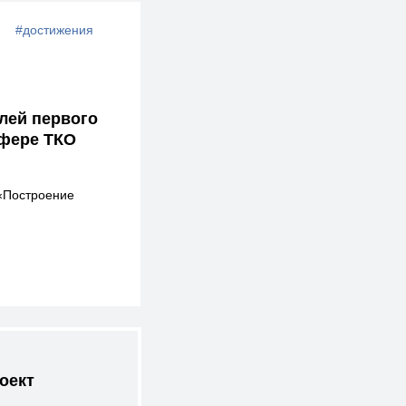
#достижения
лей первого
сфере ТКО
«Построение
оект