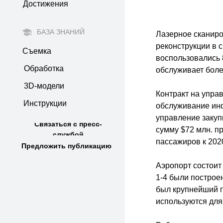
Достижения
БАЗА ЗНАНИЙ
Лазерное сканир
реконструкции в с
Съемка
воспользовались 
Обработка
обслуживает боле
3D-модели
Контракт на упра
Инструкции
обслуживание инф
управление закуп
Связаться с пресс-
сумму $72 млн. п
службой
пассажиров к 2020
Предложить публикацию
Аэропорт состоит
1-4 были построен
был крупнейший п
используются для