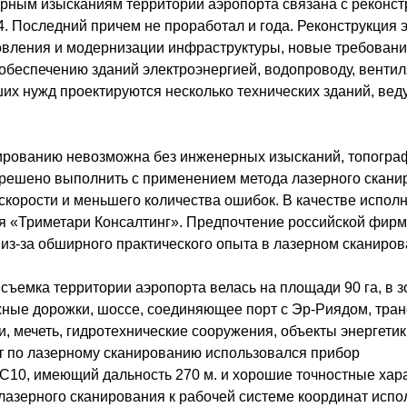
рным изысканиям территории аэропорта связана с реконс
4. Последний причем не проработал и года. Реконструкция 
вления и модернизации инфраструктуры, новые требован
обеспечению зданий электроэнергией, водопроводу, вентил
их нужд проектируются несколько технических зданий, вед
ированию невозможна без инженерных изысканий, топогра
решено выполнить с применением метода лазерного скани
скорости и меньшего количества ошибок. В качестве испол
 «Триметари Консалтинг». Предпочтение российской фирм
из-за обширного практического опыта в лазерном сканиров
съемка территории аэропорта велась на площади 90 га, в з
ные дорожки, шоссе, соединяющее порт с Эр-Риядом, тра
и, мечеть, гидротехнические сооружения, объекты энергетик
от по лазерному сканированию использовался прибор
n C10, имеющий дальность 270 м. и хорошие точностные хар
лазерного сканирования к рабочей системе координат испо