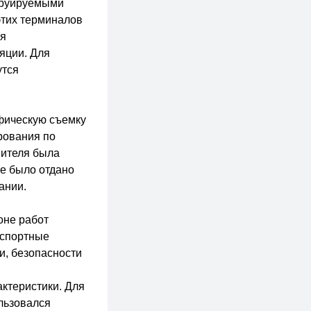
труируемыми
этих терминалов
ия
яции. Для
утся
фическую съемку
рования по
нителя была
е было отдано
ании.
оне работ
нспортные
и, безопасности
актеристики. Для
льзовался