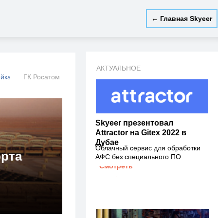
← Главная Skyeer
АКТУАЛЬНОЕ
ойка
ГК Росатом
Skyeer презентовал
Attractor на Gitex 2022 в
Дубае
Облачный сервис для обработки
орта
АФС без специального ПО
Смотреть
→