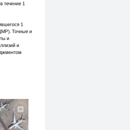
в течение 1
ившегося 1
ЦМР). Точные и
ты и
ллизий и
еджментом