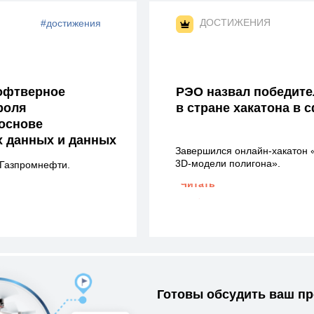
ДОСТИЖЕНИЯ
#достижения
софтверное
РЭО назвал победите
роля
в стране хакатона в 
 основе
 данных и данных
Завершился онлайн-хакатон 
3D-модели полигона».
 Газпромнефти.
Читать
→
Готовы обсудить ваш пр