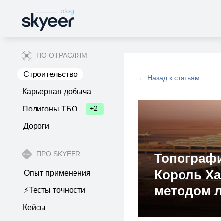
ПО ОТРАСЛЯМ
Строительство
← Назад к статьям
Карьерная добыча
+2
Полигоны ТБО
Дороги
ПРО SKYEER
Топографи
Король Ха
Опыт применения
методом л
⚡️Тесты точности
Кейсы