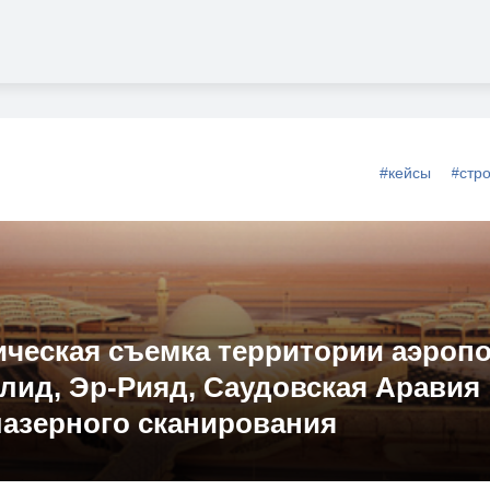
#кейсы
#стр
ческая съемка территории аэроп
лид, Эр-Рияд, Саудовская Аравия
азерного сканирования