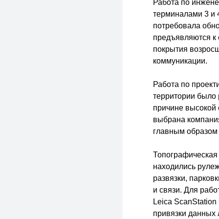
Работа по инжене
терминалами 3 и 
потребовала обно
предъявляются к 
покрытия возросш
коммуникации.
Работа по проект
территории было 
причине высокой 
выбрана компания
главным образом 
Топографическая 
находились рулеж
развязки, парковк
и связи. Для раб
Leica ScanStatio
привязки данных 